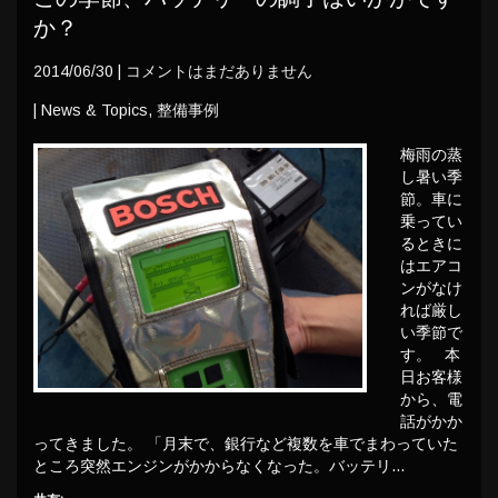
か？
2014/06/30
|
コメントはまだありません
|
News & Topics
,
整備事例
梅雨の蒸
し暑い季
節。車に
乗ってい
るときに
はエアコ
ンがなけ
れば厳し
い季節で
す。 本
日お客様
から、電
話がかか
ってきました。 「月末で、銀行など複数を車でまわっていた
ところ突然エンジンがかからなくなった。バッテリ…