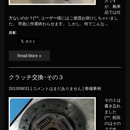
方です
が、舶来
品では仕
方ないのか？(^^; ユーザー様にはご迷惑お掛けしちゃいまし
た。 早急に作業終わらせます。 しかし、何でこんな…
共有:
Read More »
クラッチ交換･その３
2013/08/31
|
コメントはまだありません
|
整備事例
その１は
書き忘れ
ました
(^^; 前回
のはその
２です。