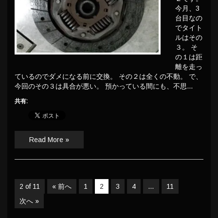
今月、3
台目なの
でタイト
ルはその
３。 そ
の１は距
離を走っ
ているのでダメになる前に交換。 その２は全くの不動。 で、
今回のその３は具合が悪い。 預かっている間にも、不思…
共有:
Read More »
2 of 11
« 前へ
1
2
3
4
…
11
次へ »