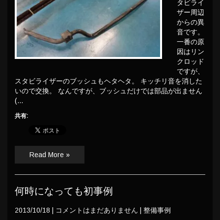
タビライ
ザー周辺
からの異
音です。
一番の原
因はリン
クロッド
ですが、
スタビライザーのブッシュもヘタヘタ。 キッチリ音を消した
いので交換。 なんですが、ブッシュだけでは部品が出ません
(…
共有:
Read More »
何時になっても初事例
2013/10/18
|
コメントはまだありません
|
整備事例