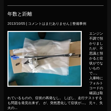
年数と距離
2013/10/05
|
コメントはまだありません
|
整備事例
エンジン
不調で預
かりまし
たが、不
思議と預
かると症
状がでな
いもの
で…。
入庫時に
フォルト
コードの
確認は取
れているものの、症状の再発なし。 しばし、走行テストする
も問題を発見出来ず。 が、突然悪化して症状が…。 元々、失
火の…