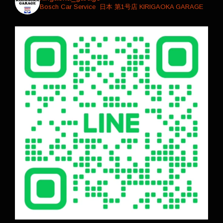
Bosch Car Service ⁡⁡ 日本 第1号店
⁡KIRIGAOKA GARAGE