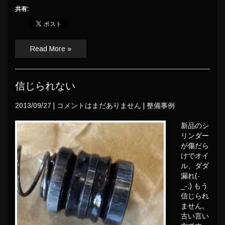
共有:
Read More »
信じられない
2013/09/27
|
コメントはまだありません
|
整備事例
新品のシ
リンダー
が傷だら
けでオイ
ル、ダダ
漏れ(-
_-;) もう
信じられ
ません。
古い言い