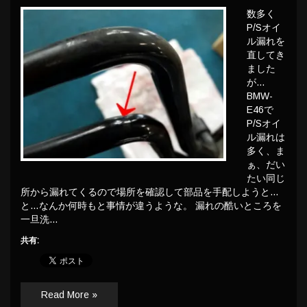
数多く
P/Sオイ
ル漏れを
直してき
ました
が…
BMW-
E46で
P/Sオイ
ル漏れは
多く、ま
ぁ、だい
たい同じ
所から漏れてくるので場所を確認して部品を手配しようと…
と…なんか何時もと事情が違うような。 漏れの酷いところを
一旦洗…
共有:
Read More »