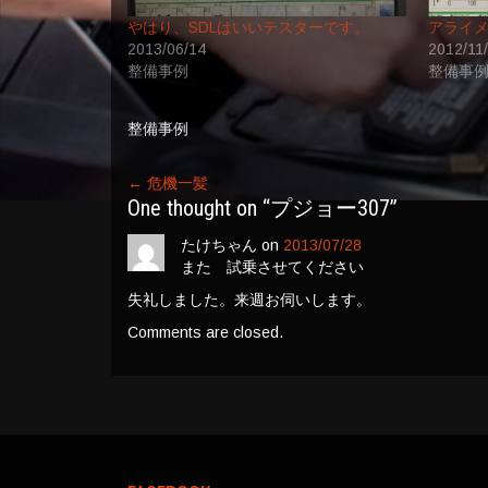
やはり、SDLはいいテスターです。
アライ
2013/06/14
2012/11
整備事例
整備事
整備事例
←
危機一髪
One thought on “
プジョー307
”
たけちゃん
on
2013/07/28
また 試乗させてください
失礼しました。来週お伺いします。
Comments are closed.