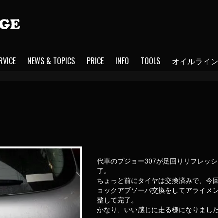
RVICE
NEWS & TOPICS
PRICE
INFO
TOOLS
オイルライ
代車のプジョー307が足回りリフレッ
了。
ちょっと前にタイヤは交換済みで、今
ョックアブソーバ交換をしてアライメ
整して完了。
かなり、いい感じに走る様になりまし