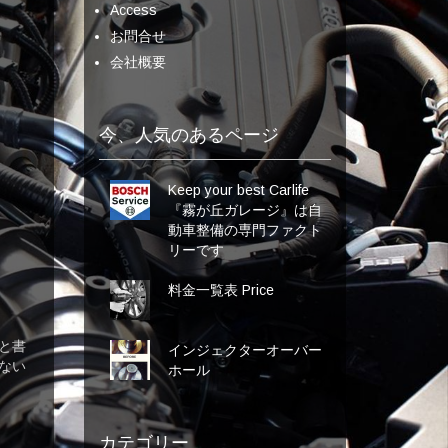
Access
お問合せ
会社概要
今、人気のあるページ
Keep your best Carlife
『霧が丘ガレージ』は自
動車整備の専門ファクト
リーです
料金一覧表 Price
と書
インジェクターオーバー
ない
ホール
カテゴリー