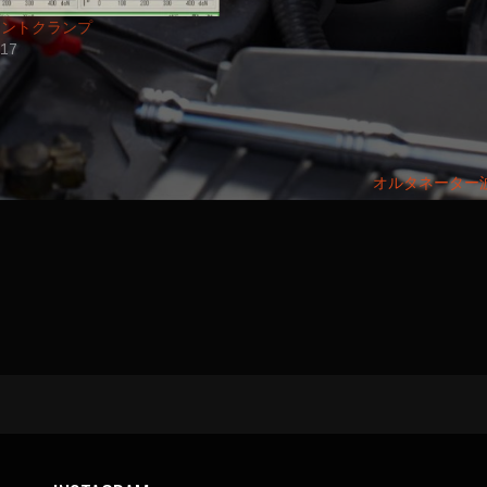
メントクランプ
/17
例
オルタネーター