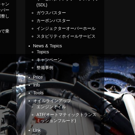
キャン
(SDL)
ンバー
ガウスバスター
調整し
カーボンバスター
インジェクターオーバーホール
ので乗
スタビリティホイールサービス
News & Topics
Topics
キャンペーン
整備事例
Price
Info
Tools
オイルラインアップ
エンジンオイル
ATF(オートマティックトランス
ミッションフルード)
Link