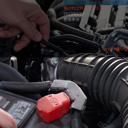
無ければ何とかするべし
2013/01/30
整備事例
かなり嫌いな