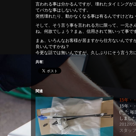
言われる事は分かるんですが、壊れたタイミングが
てバカな事はしないんです。
突然壊れたり、動かなくなる事は有るんですけどね
そして、そう言う事を言われる方に限って、一元さ
ね。何故でしょう？まぁ、信用されて無いって事で
まぁ、いろんなお客様が居ますから仕方ないんです
良いんですかね？
今更な話では無いんですが、久しぶりにそう言う方
共有:
関連
15年・
15年・
(^_^
しました
2012/05
スタッフ