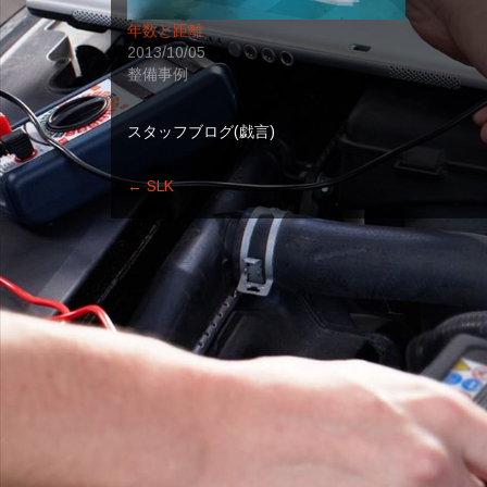
年数と距離
2013/10/05
整備事例
スタッフブログ(戯言)
←
SLK