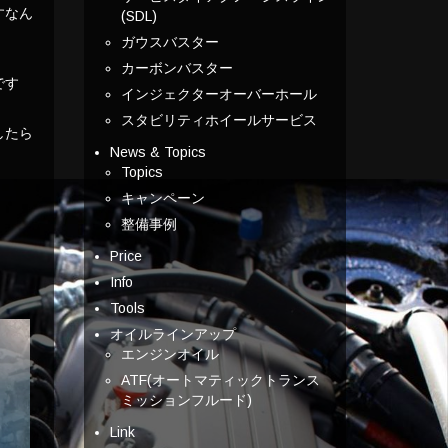
すなん
(SDL)
ガウスバスター
カーボンバスター
です
インジェクターオーバーホール
スタビリティホイールサービス
したら
News & Topics
Topics
キャンペーン
整備事例
Price
Info
Tools
オイルラインアップ
エンジンオイル
ATF(オートマティックトランス
ミッションフルード)
Link