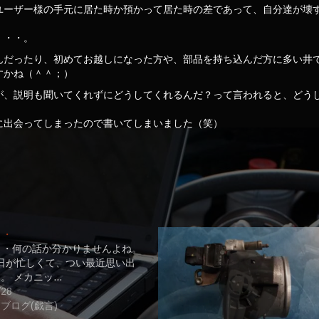
ユーザー様の手元に居た時か預かって居た時の差であって、自分達が壊
・・・。
んだったり、初めてお越しになった方や、部品を持ち込んだ方に多い井
すかね（＾＾；）
が、説明も聞いてくれずにどうしてくれるんだ？って言われると、どう
に出会ってしまったので書いてしまいました（笑）
・・
・・何の話か分かりませんよね。
; 毎日が忙しくて、つい最近思い出
。 メカニッ…
/28
ブログ(戯言)