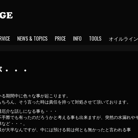
RVICE
NEWS & TOPICS
PRICE
INFO
TOOLS
オイルライ
が・・・
いる期間中に色々な事が起こります。
もちろん、そう言った時は責任を持って対処させて頂いております。
構厄介な話しになる事も・・・
不手際でも有ったのだろうかと考える事も出来ますが、突然の水漏れや
障など・・・。
様が大半なんですが、中には預ける前は何とも無かったと言われる事