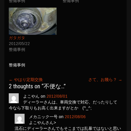
整備事例
整備事例
ガタガタ
2012/05/22
整備事例
整備事例
←
やはり定期交換
さて、お幾ら？
→
2 thoughts on “
不便な…
”
よこやん
on
2012/08/01
ディーラーさんは、車両交換で対応、だったりして
今なら下取りもお高く出来ますがとか (^_^;
メカニック一号
on
2012/08/06
よこやんさん>
流石にディーラーさんでもそこまでは乱暴ではないと思い