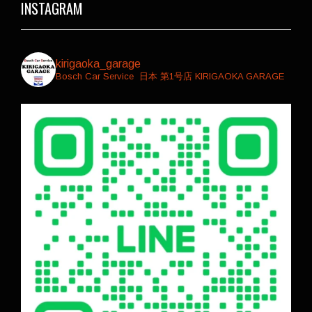
INSTAGRAM
kirigaoka_garage
Bosch Car Service ⁡⁡ 日本 第1号店
⁡KIRIGAOKA GARAGE