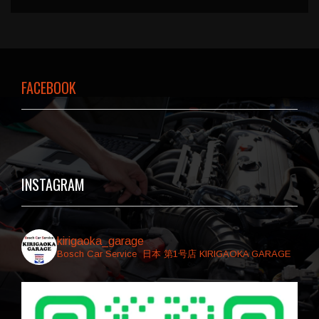
FACEBOOK
INSTAGRAM
kirigaoka_garage
Bosch Car Service ⁡⁡ 日本 第1号店
⁡KIRIGAOKA GARAGE