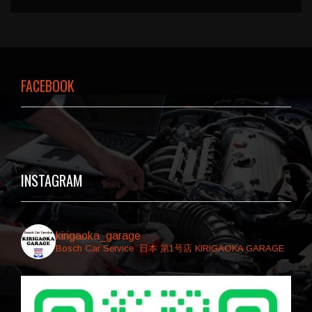
FACEBOOK
INSTAGRAM
kirigaoka_garage
Bosch Car Service ⁡⁡ 日本 第1号店
⁡KIRIGAOKA GARAGE